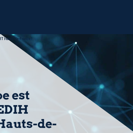
IT Hauts-de-France !
e est
’EDIH
Hauts-de-