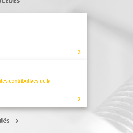
OCÉDÉS
tes contributives de la
édés