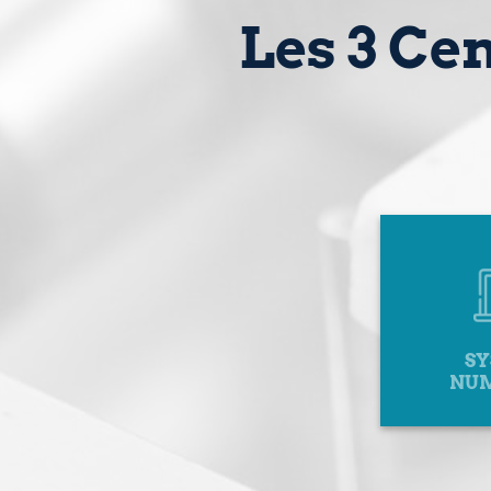
Les 3 Ce
S
NUM