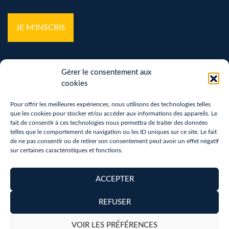
*
Gérer le consentement aux
cookies
Pour offrir les meilleures expériences, nous utilisons des technologies telles
que les cookies pour stocker et/ou accéder aux informations des appareils. Le
Mentions légales
fait de consentir à ces technologies nous permettra de traiter des données
telles que le comportement de navigation ou les ID uniques sur ce site. Le fait
Politique de confidentialité
de ne pas consentir ou de retirer son consentement peut avoir un effet négatif
sur certaines caractéristiques et fonctions.
Vos droits sur vos données personnelles
Politique de cookies (UE)
ACCEPTER
Accessibilité
REFUSER
Copyright 2026 - Réalisation :
neoweb.fr
VOIR LES PRÉFÉRENCES