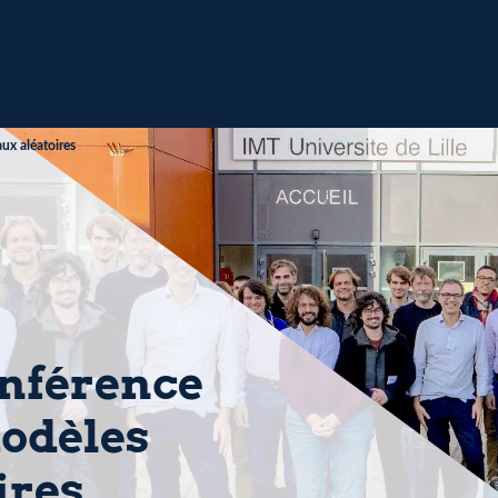
ux aléatoires
onférence
odèles
ires