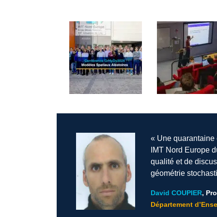
« Une quarantaine d
IMT Nord Europe du
qualité et de discu
géométrie stochasti
David COUPIER
, Pr
Département d’Ense