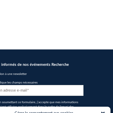
 informés de nos événements Recherche
tion à une newsletter
dique les champs nécessaires
D
n soumettant ce formulaire, j’accepte que mes informations
oient utilisées exclusivement dans le cadre de l'envoi des
ewsletters de la part d'IMT Nord Europe
*