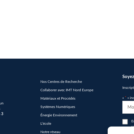
Soyez
Nos Centres de Recherche
Inscrip
Collaborer avec IMT Nord Europe
«
*
» in
Matériaux et Procédés
 un
E-
Systèmes Numériques
s
mail
s
3
Énergie Environnement
*
RGP
E
L’école
s
*
Notre réseau
n