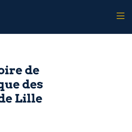
oire de
ue des
de Lille