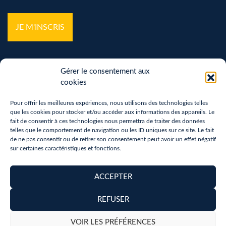
*
Gérer le consentement aux
cookies
Pour offrir les meilleures expériences, nous utilisons des technologies telles
que les cookies pour stocker et/ou accéder aux informations des appareils. Le
Mentions légales
fait de consentir à ces technologies nous permettra de traiter des données
telles que le comportement de navigation ou les ID uniques sur ce site. Le fait
Politique de confidentialité
de ne pas consentir ou de retirer son consentement peut avoir un effet négatif
sur certaines caractéristiques et fonctions.
Vos droits sur vos données personnelles
Politique de cookies (UE)
ACCEPTER
Accessibilité
REFUSER
Copyright 2026 - Réalisation :
neoweb.fr
VOIR LES PRÉFÉRENCES