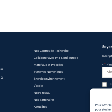
Soyez
Nos Centres de Recherche
Inscrip
Collaborer avec IMT Nord Europe
«
*
» in
Matériaux et Procédés
 un
E-
Systèmes Numériques
s
mail
s
3
Énergie Environnement
*
RGP
E
L’école
s
*
Notre réseau
n
Nos partenaires
hCap
Pour offrir l
Actualités
*
pour stocker 