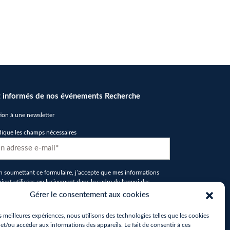
 informés de nos événements Recherche
tion à une newsletter
dique les champs nécessaires
D
n soumettant ce formulaire, j’accepte que mes informations
oient utilisées exclusivement dans le cadre de l'envoi des
ewsletters de la part d'IMT Nord Europe
*
Gérer le consentement aux cookies
tcha
es meilleures expériences, nous utilisons des technologies telles que les cookies
et/ou accéder aux informations des appareils. Le fait de consentir à ces