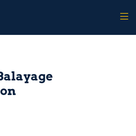
 Balayage
ion