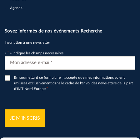
Agenda
Soyez informés de nos événements Recherche
Inscription à une newsletter
«
*
» indique les champs nécessaires
E-
mail
*
RGPD
En soumettant ce formulaire, j’accepte que mes informations soient
utilisées exclusivement dans le cadre de l'envoi des newsletters de la part
*
d'IMT Nord Europe
*
hCaptcha
*