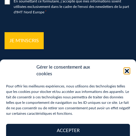
RGPD
En soumettant ce formulaire, j’accepte que mes informations soient
utilisées exclusivement dans le cadre de l'envoi des newsletters de la part
*
d'IMT Nord Europe
*
hCaptcha
*
Gérer le consentement aux
cookies
Pour offrir les meilleures expériences, nous utilisons des technologies telles
que les cookies pour stocker et/ou accéder aux informations des appareils. Le
Mentions légales
fait de consentir à ces technologies nous permettra de traiter des données
telles que le comportement de navigation ou les ID uniques sur ce site. Le fait
Politique de confidentialité
de ne pas consentir ou de retirer son consentement peut avoir un effet négatif
sur certaines caractéristiques et fonctions.
Vos droits sur vos données personnelles
Politique de cookies (UE)
ACCEPTER
Accessibilité