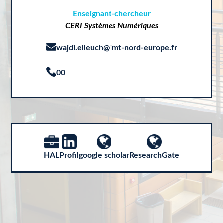
Enseignant-chercheur
CERI Systèmes Numériques
wajdi.elleuch@imt-nord-europe.fr
00
HAL
Profil
google scholar
ResearchGate