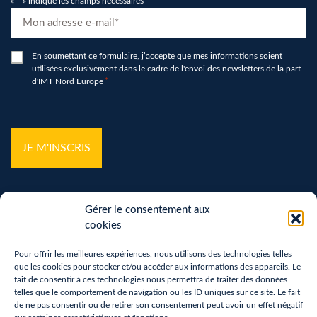
«
*
» indique les champs nécessaires
E-
mail
*
RGPD
En soumettant ce formulaire, j’accepte que mes informations soient
utilisées exclusivement dans le cadre de l'envoi des newsletters de la part
*
d'IMT Nord Europe
*
hCaptcha
*
Gérer le consentement aux
cookies
Pour offrir les meilleures expériences, nous utilisons des technologies telles
que les cookies pour stocker et/ou accéder aux informations des appareils. Le
Mentions légales
fait de consentir à ces technologies nous permettra de traiter des données
telles que le comportement de navigation ou les ID uniques sur ce site. Le fait
Politique de confidentialité
de ne pas consentir ou de retirer son consentement peut avoir un effet négatif