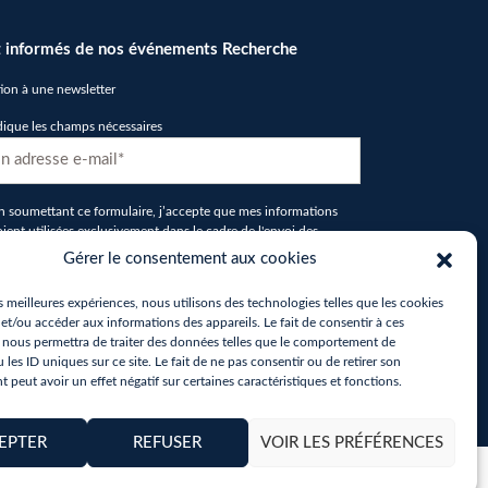
 informés de nos événements Recherche
tion à une newsletter
dique les champs nécessaires
D
n soumettant ce formulaire, j’accepte que mes informations
oient utilisées exclusivement dans le cadre de l'envoi des
ewsletters de la part d'IMT Nord Europe
*
Gérer le consentement aux cookies
tcha
es meilleures expériences, nous utilisons des technologies telles que les cookies
et/ou accéder aux informations des appareils. Le fait de consentir à ces
 nous permettra de traiter des données telles que le comportement de
 les ID uniques sur ce site. Le fait de ne pas consentir ou de retirer son
peut avoir un effet négatif sur certaines caractéristiques et fonctions.
EPTER
REFUSER
VOIR LES PRÉFÉRENCES
os données personnelles
Politique de cookies (UE)
Accessibilité