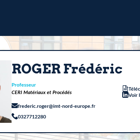
ROGER Frédéric
Professeur
Télé
CERI Matériaux et Procédés
Voir 
frederic.roger@imt-nord-europe.fr
0327712280