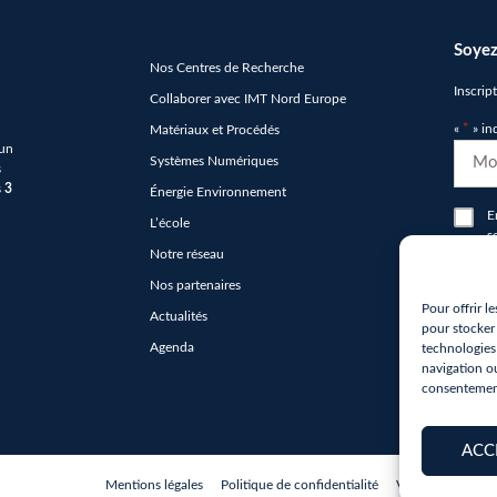
Soyez
Nos Centres de Recherche
Inscrip
Collaborer avec IMT Nord Europe
«
*
» in
Matériaux et Procédés
 un
E-
Systèmes Numériques
s
mail
s
3
Énergie Environnement
*
RGP
E
L’école
s
*
Notre réseau
n
Nos partenaires
hCap
Pour offrir l
Actualités
*
pour stocker 
Agenda
technologies
navigation ou
consentement 
ACC
Mentions légales
Politique de confidentialité
Vos droits sur v