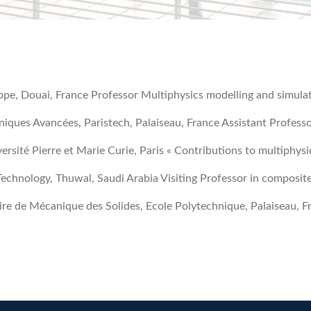
ope, Douai, France Professor Multiphysics modelling and simula
iques Avancées, Paristech, Palaiseau, France Assistant Professo
versité Pierre et Marie Curie, Paris « Contributions to multiphys
Technology, Thuwal, Saudi Arabia Visiting Professor in composit
e de Mécanique des Solides, Ecole Polytechnique, Palaiseau, Fra