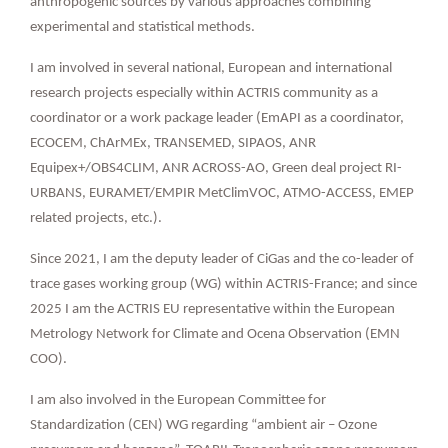
anthropogenic sources by various approaches combining
experimental and statistical methods.
I am involved in several national, European and international
research projects especially within ACTRIS community as a
coordinator or a work package leader (EmAPI as a coordinator,
ECOCEM, ChArMEx, TRANSEMED, SIPAOS, ANR
Equipex+/OBS4CLIM, ANR ACROSS-AO, Green deal project RI-
URBANS, EURAMET/EMPIR MetClimVOC, ATMO-ACCESS, EMEP
related projects, etc.).
Since 2021, I am
the deputy leader of CiGas and the co-leader of
trace gases working group (WG) within ACTRIS-France; and since
2025 I am the ACTRIS EU representative within the European
Metrology Network for Climate and Ocena Observation (EMN
COO).
I am also involved in the European Committee for
Standardization (CEN) WG regarding “ambient air – Ozone