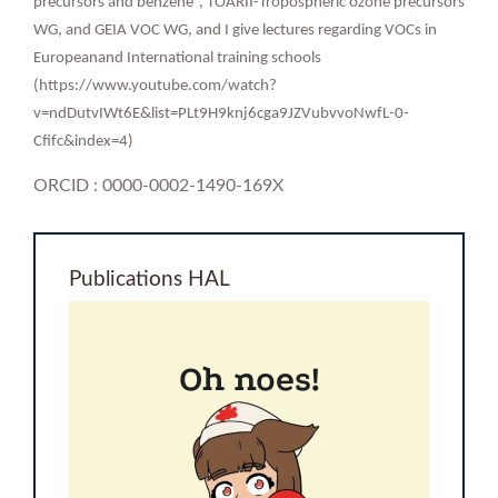
precursors and benzene”, TOARII-Tropospheric ozone precursors
WG, and GEIA VOC WG, and I give lectures regarding VOCs in
Europeanand International training schools
(https://www.youtube.com/watch?
v=ndDutvIWt6E&list=PLt9H9knj6cga9JZVubvvoNwfL-0-
Cfifc&index=4)
ORCID : 0000-0002-1490-169X
Publications HAL