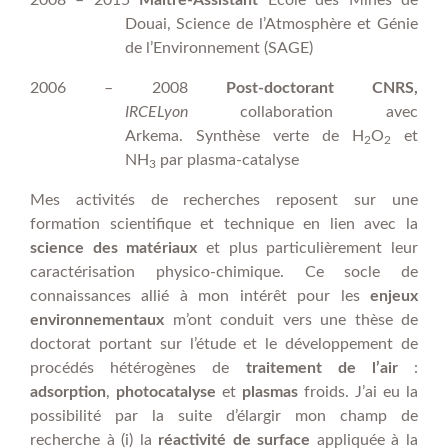
2008 – 2015
Maître-Assistant
Ecole des Mines de
Douai, Science de l’Atmosphère et Génie
de l’Environnement (SAGE)
2006 – 2008
Post-doctorant CNRS,
IRCELyon
collaboration avec
Arkema.
Synthèse verte de H
O
et
2
2
NH
par plasma-catalyse
3
Mes activités de recherches reposent sur une
formation scientifique et technique en lien avec la
science des matériaux
et plus particulièrement leur
caractérisation physico-chimique. Ce socle de
connaissances allié à mon intérêt pour les
enjeux
environnementaux
m’ont conduit vers une thèse de
doctorat portant sur l’étude et le développement de
procédés hétérogènes de
traitement de l’air
:
adsorption
,
photocatalyse
et
plasmas
froids. J’ai eu la
possibilité par la suite d’élargir mon champ de
recherche à (i) la
réactivité de surface
appliquée à la