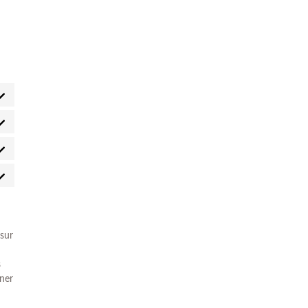
 sur
s
nner