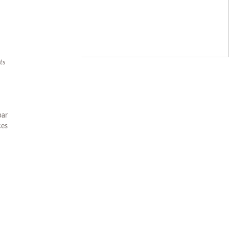
ts
par
ces