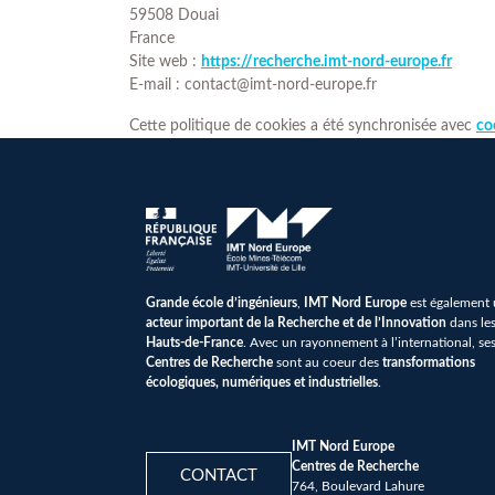
59508 Douai
France
Site web :
https://recherche.imt-nord-europe.fr
E-mail :
contact@
imt-nord-europe.fr
Cette politique de cookies a été synchronisée avec
co
Grande école d’ingénieurs
,
IMT Nord Europe
est également
acteur important de la Recherche et de l’Innovation
dans le
Hauts-de-France
. Avec un rayonnement à l’international, se
Centres de Recherche
sont au coeur des
transformations
écologiques, numériques et industrielles
.
IMT Nord Europe
Centres de Recherche
CONTACT
764, Boulevard Lahure