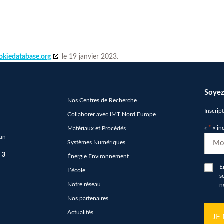
okiedatabase.org
le 19 janvier 2023.
Soyez
Nos Centres de Recherche
Inscrip
Collaborer avec IMT Nord Europe
«
*
» in
Matériaux et Procédés
 un
E-
Systèmes Numériques
s
mail
s
3
Énergie Environnement
*
RGP
E
L’école
s
*
Notre réseau
n
Nos partenaires
hCap
Actualités
*