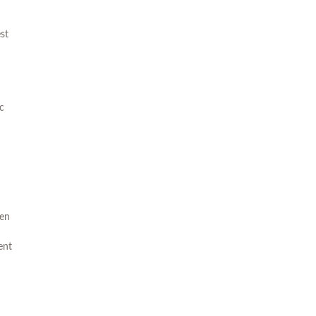
st
ic
 en
ent