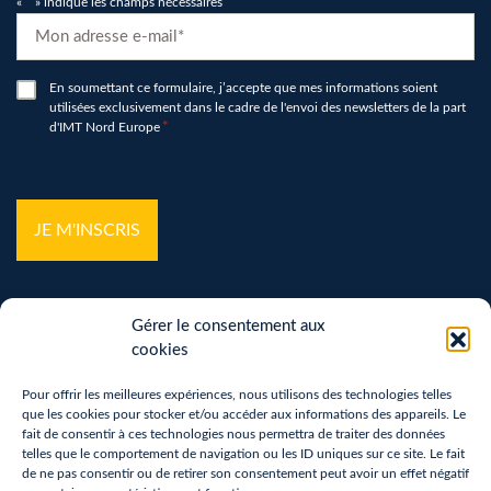
«
*
» indique les champs nécessaires
E-
mail
*
RGPD
En soumettant ce formulaire, j’accepte que mes informations soient
utilisées exclusivement dans le cadre de l'envoi des newsletters de la part
*
d'IMT Nord Europe
*
hCaptcha
*
Gérer le consentement aux
cookies
Pour offrir les meilleures expériences, nous utilisons des technologies telles
que les cookies pour stocker et/ou accéder aux informations des appareils. Le
Mentions légales
fait de consentir à ces technologies nous permettra de traiter des données
telles que le comportement de navigation ou les ID uniques sur ce site. Le fait
Politique de confidentialité
de ne pas consentir ou de retirer son consentement peut avoir un effet négatif