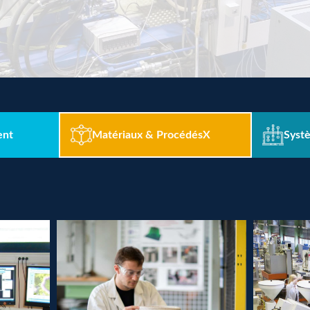
ent
Matériaux & Procédés
X
Syst