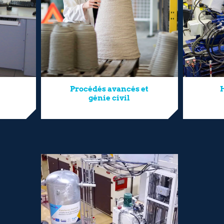
Procédés avancés et
H
génie civil