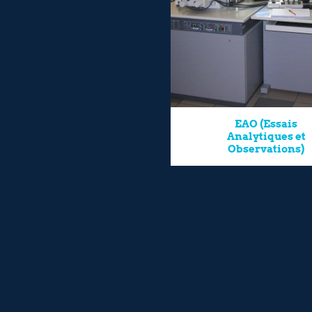
EAO (Essais
Analytiques et
Observations)