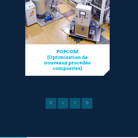
POPCOM
(Optimisation de
nouveaux procédés
composites)