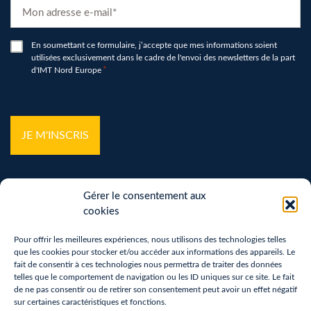
E-
mail
*
RGPD
En soumettant ce formulaire, j’accepte que mes informations soient
utilisées exclusivement dans le cadre de l'envoi des newsletters de la part
*
d'IMT Nord Europe
*
hCaptcha
*
Gérer le consentement aux
cookies
Pour offrir les meilleures expériences, nous utilisons des technologies telles
que les cookies pour stocker et/ou accéder aux informations des appareils. Le
Mentions légales
fait de consentir à ces technologies nous permettra de traiter des données
telles que le comportement de navigation ou les ID uniques sur ce site. Le fait
Politique de confidentialité
de ne pas consentir ou de retirer son consentement peut avoir un effet négatif
sur certaines caractéristiques et fonctions.
Vos droits sur vos données personnelles